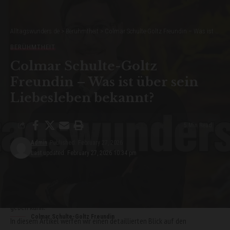
Diskretion
Alltagswunders.de
>
Berühmtheit
>
Colmar Schulte-Goltz Freundin – Was ist über sein Liebesleben bekannt?
Bedeutung von Diskretion und Privatsphäre
BERÜHMTHEIT
Schutz des Umfelds
Colmar Schulte-Goltz
Fokus auf Arbeit
Freundin – Was ist über sein
Prävention von Spekulationen
Liebesleben bekannt?
Mögliche Gründe für die Diskretion
5 Min Read
Fazit
Admin
Published: February 27, 2026
Obwohl sein beruflicher Erfolg im Vordergrund steht, ist das Privatleben
Last updated: February 27, 2026 10:34 pm
für viele Fans und Interessierte ebenso spannend. Der Familienstand
spielt dabei eine zentrale Rolle, weil er Aufschluss über
Partnerschaften, Verantwortung und persönliche Lebensumstände
geben kann.
Colmar Schulte-Goltz Freundin
In diesem Artikel werfen wir einen detaillierten Blick auf den