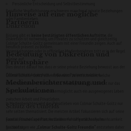
Persönliche Entscheidung und Selbstbestimmung
Berufliche Verpflichtungen erschweren manchmal private Beziehungen
Hinweise auf eine mögliche
oder Familienleben.
Partnerin
Diskretion
Bislang gibt es
keine bestätigten öffentlichen Auftritte
, die
Diskretion ist notwendig, um Privates zu schützen und gleichzeitig
Colmar Schulte-Goltz gemeinsam mit einer Freundin zeigen. Auch auf
beruflich präsent zu bleiben.
Veranstaltungen oder in offiziellen Medienberichten tritt er in der Regel
Bedeutung von Diskretion und
alleine auf.
Privatsphäre
Dies deutet darauf hin, dass er seine private Beziehung bewusst aus der
Öffentlichkeit heraushält – falls eine Partnerin existiert.
Colmar Schulte-Goltz scheint bewusst zu entscheiden, welche
Medienberichterstattung und
Informationen er öffentlich teilt. Privatsphäre schützt nicht nur das
Spekulationen
persönliche Umfeld, sondern ermöglicht auch ein ausgewogenes Leben
zwischen Arbeit und Privatleben.
In Medienberichten wird das Privatleben von Colmar Schulte-Goltz nur
Schutz des Umfelds
sehr selten thematisiert. Die meisten Artikel fokussieren sich auf seine
journalistische Expertise, Auslandserfahrung und Analysen.
Familie, Freunde und Partner bleiben vor öffentlicher Aufmerksamkeit
Suchanfragen wie
„Colmar Schulte-Goltz Freundin“
entstehen daher
geschützt.