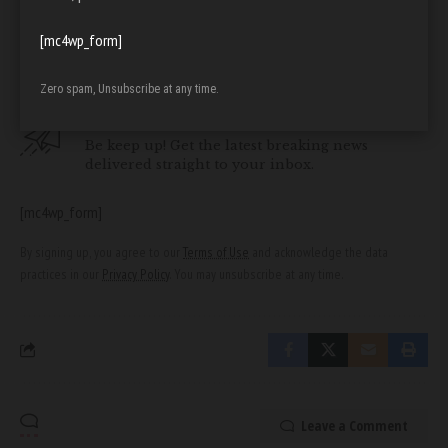
Lisa Eckhart Familie
TAGGED:
[mc4wp_form]
Zero spam, Unsubscribe at any time.
Sign Up For Daily Newsletter
Be keep up! Get the latest breaking news
delivered straight to your inbox.
[mc4wp_form]
By signing up, you agree to our
Terms of Use
and acknowledge the data
practices in our
Privacy Policy
. You may unsubscribe at any time.
Leave a Comment