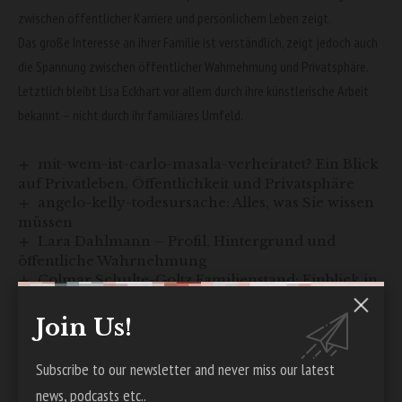
zwischen öffentlicher Karriere und persönlichem Leben zeigt.
Das große Interesse an ihrer Familie ist verständlich, zeigt jedoch auch
die Spannung zwischen öffentlicher Wahrnehmung und Privatsphäre.
Letztlich bleibt Lisa Eckhart vor allem durch ihre künstlerische Arbeit
bekannt – nicht durch ihr familiäres Umfeld.
mit-wem-ist-carlo-masala-verheiratet? Ein Blick
auf Privatleben, Öffentlichkeit und Privatsphäre
angelo-kelly-todesursache: Alles, was Sie wissen
müssen
Lara Dahlmann – Profil, Hintergrund und
öffentliche Wahrnehmung
Colmar Schulte-Goltz Familienstand: Einblick in
sein Privatleben und Hintergrund
ehefrau-ingrid-mittermeier-schauspielerin –
Join Us!
Leben, Karriere und private Einblicke
Subscribe to our newsletter and never miss our latest
news, podcasts etc..