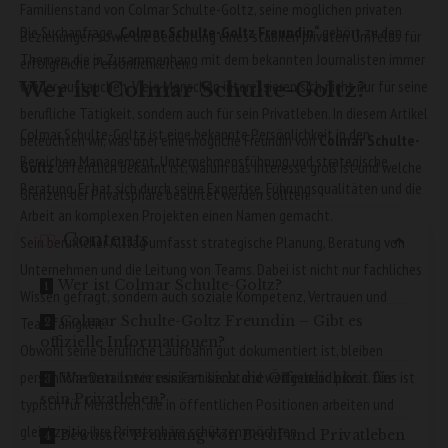
Familienstand von Colmar Schulte-Goltz, seine möglichen privaten
Die Suchanfrage
„
Colmar Schulte-Goltz Freundin
“
gehört zu den
Beziehungen sowie die Bedeutung eines stabilen privaten Umfelds für
Themen, die in Zusammenhang mit dem bekannten Journalisten immer
erfolgreiche Persönlichkeiten.
wieder auftauchen. Viele Menschen interessieren sich nicht nur für seine
Wer ist Colmar Schulte-Goltz?
berufliche Tätigkeit, sondern auch für sein Privatleben. In diesem Artikel
Colmar Schulte-Goltz ist eine bekannte Persönlichkeit in den
beleuchten wir, was über eine mögliche Freundin von
Colmar Schulte-
Bereichen Management, Unternehmensführung und strategische
Goltz
öffentlich bekannt ist, warum das Interesse groß ist und welche
Beratung. Er hat sich durch seine Expertise, Führungsqualitäten und die
Grenzen der Privatsphäre beachtet werden sollten.
Arbeit an komplexen Projekten einen Namen gemacht.
Contents
Sein beruflicher Alltag umfasst strategische Planung, Beratung von
Unternehmen und die Leitung von Teams. Dabei ist nicht nur fachliches
Wer ist Colmar Schulte-Goltz?
Wissen gefragt, sondern auch soziale Kompetenz, Vertrauen und
Colmar Schulte-Goltz Freundin – Gibt es
Teamfähigkeit.
offizielle Informationen?
Obwohl seine berufliche Laufbahn gut dokumentiert ist, bleiben
persönliche Details wie sein Familienstand weitgehend privat. Dies ist
Warum interessiert sich die Öffentlichkeit für
sein Privatleben?
typisch für Menschen, die in öffentlichen Positionen arbeiten und
gleichzeitig ihre Privatsphäre schützen möchten.
Bewusste Trennung von Beruf und Privatleben