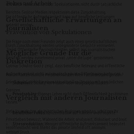
Fokus auf Arbeit
oft durch Faninteresse oder Spekulationen, nicht durch tatsächliche
Berichte. Seriöse Medien respektieren diese Zurückhaltung.
Die öffentliche Aufmerksamkeit kann auf berufliche Leistungen
Gesellschaftliche Erwartungen an
gelenkt werden.
Journalisten
Prävention von Spekulationen
Die Frage nach einer Freundin zeigt auch einen gesellschaftlichen
Durch Zurückhaltung werden unbegründete Gerüchte vermieden.
Trend: Öffentliche Persönlichkeiten, selbst aus journalistischen
Mögliche Gründe für die
Berufen, werden zunehmend privat „unter die Lupe“ genommen.
Diskretion
Colmar Schulte-Goltz zeigt, dass berufliche Relevanz und öffentliche
Aufmerksamkeit nicht automatisch private Offenlegung bedeuten.
Warum halten manche Persönlichkeiten ihren Familienstand geheim?
Sein Beispiel steht für einen respektvollen Umgang mit persönlichen
Sicherheit:
Schutz vor Medien oder neugierigen Blicken.
Grenzen.
Privatsphäre:
Eigenes Leben nicht durch Öffentlichkeit bestimmen
Vergleich mit anderen Journalisten
lassen.
Viele Journalisten, die in kritischen Regionen arbeiten, schützen ihr
Beruflicher Fokus:
Konzentration auf Karriere und Projekte.
Privatleben bewusst. Während die Arbeit analysiert, diskutiert und breit
Stressreduktion:
Weniger öffentliche Aufmerksamkeit bedeutet
veröffentlicht wird, bleibt das private Umfeld oft anonym.
weniger Druck.