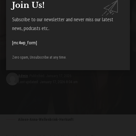
Alltagswunders.de
>
Berühmtheit
>
Aileen-Anna-Wellenbrink-Herkunft: Ein Blick auf ihre Wurzeln und Lebensgeschichte
Join Us!
BERÜHMTHEIT
Subscribe to our newsletter and never miss our latest
Aileen-Anna-Wellenbrink-
news, podcasts etc..
Herkunft: Ein Blick auf ihre
Wurzeln und
[mc4wp_form]
Lebensgeschichte
Zero spam, Unsubscribe at any time.
4 Min Read
Admin
Published: January 17, 2026
Last updated: January 17, 2026 8:04 am
Aileen-Anna-Wellenbrink-Herkunft