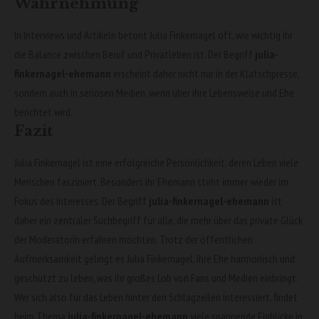
Wahrnehmung
In Interviews und Artikeln betont Julia Finkernagel oft, wie wichtig ihr
die Balance zwischen Beruf und Privatleben ist. Der Begriff
julia-
finkernagel-ehemann
erscheint daher nicht nur in der Klatschpresse,
sondern auch in seriösen Medien, wenn über ihre Lebensweise und Ehe
berichtet wird.
Fazit
Julia Finkernagel ist eine erfolgreiche Persönlichkeit, deren Leben viele
Menschen fasziniert. Besonders ihr Ehemann steht immer wieder im
Fokus des Interesses. Der Begriff
julia-finkernagel-ehemann
ist
daher ein zentraler Suchbegriff für alle, die mehr über das private Glück
der Moderatorin erfahren möchten. Trotz der öffentlichen
Aufmerksamkeit gelingt es Julia Finkernagel, ihre Ehe harmonisch und
geschützt zu leben, was ihr großes Lob von Fans und Medien einbringt.
Wer sich also für das Leben hinter den Schlagzeilen interessiert, findet
beim Thema
julia-finkernagel-ehemann
viele spannende Einblicke in