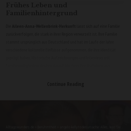
Frühes Leben und
Familienhintergrund
Die
Aileen-Anna-Wellenbrink-Herkunft
lässt sich auf eine Familie
zurückverfolgen, die stark in ihrer Region verwurzelt ist. Ihre Familie
stammt ursprünglich aus Deutschland und hat im Laufe der Jahre
verschiedene kulturelle Einflüsse aufgenommen, die ihre Identität
geprägt haben. Historische Aufzeichnungen und Interviews mit
Familienmitgliedern deuten darauf hin, dass ihre Vorfahren aus
ländlichen Regionen kamen, was oft eine enge Bindung zur Natur und
zur lokalen Gemeinschaft mit sich brachte.
Continue Reading
Von klein auf war Aileen Anna von Geschichten über ihre Ahnen
fasziniert, was ihre Neugier auf ihre eigene Herkunft weckte. Die
Aileen-Anna-Wellenbrink-Herkunft
ist eng verbunden mit
traditionellen Werten, aber gleichzeitig offen für moderne
Entwicklungen, die sie in ihrem Leben übernommen hat.
Alltagswunders.de
>
Berühmtheit
>
angelo-kelly-todesursache: Alles, was Sie wissen müssen