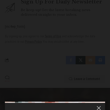
Sign Up For Daily Newsletter
Be keep up! Get the latest breaking news
delivered straight to your inbox.
[mc4wp_form]
By signing up, you agree to our
Terms of Use
and acknowledge the data
practices in our
Privacy Policy
. You may unsubscribe at any time.
Leave a Comment