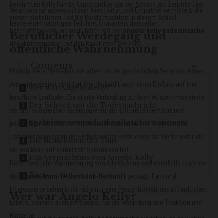
berühmten Kelly Family. Umso größer war der Schock, als Berichte über
Verantwortungsbewusstsein, Kreativität und Empathie vermittelt, die
seinen plötzlichen Tod die Runde machten. In diesem Artikel
heute einen wichtigen Teil ihres Charakters darstellen.
beschäftigen wir uns ausführlich mit der
angelo-kelly-todesursache
,
Beruflicher Werdegang und
den Hintergründen und den Reaktionen der Fans.
öffentliche Wahrnehmung
Contents
Obwohl viele Menschen vor allem an der persönlichen Seite von Aileen
Anna interessiert sind, hat ihre Herkunft auch einen Einfluss auf ihre
Wer war Angelo Kelly?
berufliche Laufbahn. Die starke Verbindung zu ihren Wurzeln motivierte
Der Schock um die Todesnachricht
sie, sich in Bereichen zu engagieren, die kulturelle Identität und
Spekulationen und offizielle Informationen
persönliche Geschichte miteinander verbinden. Ihre Projekte und
Tätigkeiten spiegeln die Einflüsse ihrer Familie und die Werte wider, die
Die Reaktionen der Fans
sie von klein auf vermittelt bekommen hat.
Das Vermächtnis von Angelo Kelly
Die öffentliche Wahrnehmung von Aileen Anna wird ebenfalls stark von
Fazit
der
Aileen-Anna-Wellenbrink-Herkunft
geprägt. Fans und
Interessierte sehen in ihr nicht nur eine Persönlichkeit des öffentlichen
Wer war Angelo Kelly?
Lebens, sondern auch ein Symbol für die Verbindung von Tradition und
Moderne.