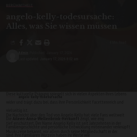
BERÜHMTHEIT
angelo-kelly-todesursache:
Alles, was Sie wissen müssen
4 Min Read
Bildung und kulturelle Prägung
Admin
Published: January 17, 2026
Last updated: January 17, 2026 8:02 am
Die Herkunft von Aileen Anna Wellenbrink hat auch ihren Bildungsweg
und ihre kulturelle Perspektive beeinflusst. Aufgewachsen in einem
Umfeld, das Bildung und persönliche Weiterentwicklung schätzte,
konnte sie früh ihre Interessen in Kunst, Musik und Literatur entfalten.
Diese kulturelle Prägung spiegelt sich in vielen Aspekten ihres Lebens
angelo-kelly-todesursache
wider und trägt dazu bei, dass ihre Persönlichkeit facettenreich und
vielseitig ist.
Die Nachricht über den Tod von Angelo Kelly hat viele Fans weltweit
Die
Aileen-Anna-Wellenbrink-Herkunft
zeigt, wie eng
tief erschüttert. Der Name Angelo Kelly ist seit Jahrzehnten in der
Familiengeschichte und persönliche Entwicklung miteinander verknüpft
Musikszene bekannt, vor allem durch seine Mitgliedschaft in der
sind. Ihre familiären Wurzeln haben ihr Werte wie