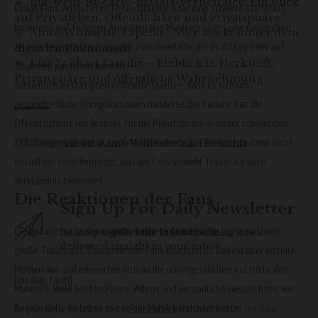
mit-wem-ist-carlo-masala-verheiratet? Ein Blick
Einige Fans vermuteten Herzprobleme oder eine schwere Krankheit,
auf Privatleben, Öffentlichkeit und Privatsphäre
basierend auf früheren Aussagen des Musikers über seine Gesundheit.
Anne-Wünsche-Fapello – Wer steckt hinter dem
Andere vermuteten tragische Zwischenfälle, die im Alltag oder auf
digitalen Phänomen?
Lisa Eckhart Familie – Einblick in Herkunft,
Tourneen passieren können.
Privatsphäre und öffentliche Wahrnehmung
Schließlich bestätigten offizielle Quellen, dass es sich um
gesundheitliche Komplikationen handelte. Die Familie bat die
Öffentlichkeit um Respekt für die Privatsphäre in dieser schwierigen
Zeit. Die genaue Natur der Krankheit wurde aus Rücksichtnahme nicht
Aileen-Anna-Wellenbrink-Herkunft
TAGGED:
detailliert veröffentlicht, was bei Fans sowohl Trauer als auch
Verständnis hervorrief.
Die Reaktionen der Fans
Sign Up For Daily Newsletter
Die Bekanntgabe der
angelo-kelly-todesursache
löste weltweit
Be keep up! Get the latest breaking news
delivered straight to your inbox.
große Trauer aus. Tausende von Fans drückten ihr Beileid über soziale
Medien aus und erinnerten sich an die unvergesslichen Auftritte des
[mc4wp_form]
Musikers. Viele teilten Fotos, Videos und persönliche Geschichten, wie
Angelo Kelly ihr Leben mit seiner Musik bereichert hatte.
By signing up, you agree to our
Terms of Use
and acknowledge the data