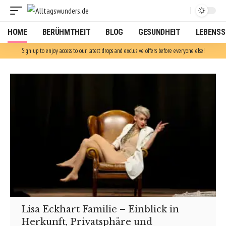
HOME
BERÜHMTHEIT
BLOG
GESUNDHEIT
LEBENSS
Sign up to enjoy access to our latest drops and exclusive offers before everyone else!
Lisa Eckhart Familie – Einblick in
Herkunft, Privatsphäre und