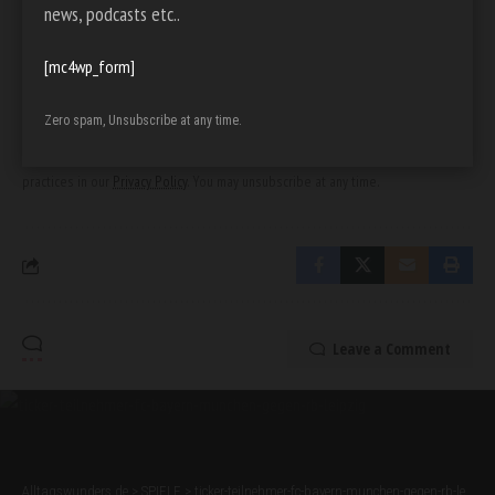
Sign Up For Daily Newsletter
news, podcasts etc..
Be keep up! Get the latest breaking news
delivered straight to your inbox.
[mc4wp_form]
[mc4wp_form]
Zero spam, Unsubscribe at any time.
By signing up, you agree to our
Terms of Use
and acknowledge the data
practices in our
Privacy Policy
. You may unsubscribe at any time.
Leave a Comment
Alltagswunders.de
>
SPIELE
>
ticker-teilnehmer-fc-bayern-munchen-gegen-rb-leipzig: Alles, was Sie wissen müssen