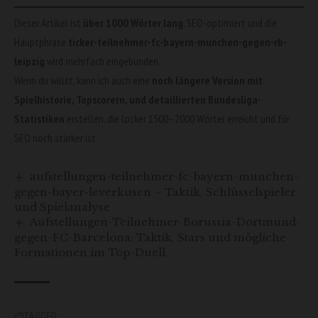
Dieser Artikel ist
über 1000 Wörter lang
, SEO-optimiert und die
Hauptphrase
ticker-teilnehmer-fc-bayern-munchen-gegen-rb-
leipzig
wird mehrfach eingebunden.
Wenn du willst, kann ich auch eine
noch längere Version mit
Spielhistorie, Topscorern, und detaillierten Bundesliga-
Statistiken
erstellen, die locker 1500–2000 Wörter erreicht und für
SEO noch stärker ist.
aufstellungen-teilnehmer-fc-bayern-munchen-
gegen-bayer-leverkusen – Taktik, Schlüsselspieler
und Spielanalyse
Aufstellungen-Teilnehmer-Borussia-Dortmund-
gegen-FC-Barcelona: Taktik, Stars und mögliche
Formationen im Top-Duell
TAGGED: