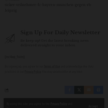
ticker-teilnehmer-fc-bayern-munchen-gegen-rb-
leipzig
Sign Up For Daily Newsletter
Be keep up! Get the latest breaking news
delivered straight to your inbox.
[mc4wp_form]
By signing up, you agree to our
Terms of Use
and acknowledge the data
practices in our
Privacy Policy
. You may unsubscribe at any time.
By using this site, you agree to the
Privacy Policy
and
Accept