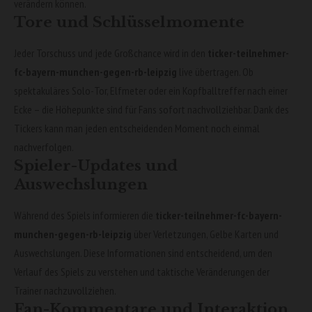
verändern können.
Tore und Schlüsselmomente
Jeder Torschuss und jede Großchance wird in den
ticker-teilnehmer-
fc-bayern-munchen-gegen-rb-leipzig
live übertragen. Ob
spektakuläres Solo-Tor, Elfmeter oder ein Kopfballtreffer nach einer
Ecke – die Höhepunkte sind für Fans sofort nachvollziehbar. Dank des
Tickers kann man jeden entscheidenden Moment noch einmal
nachverfolgen.
Spieler-Updates und
Auswechslungen
Während des Spiels informieren die
ticker-teilnehmer-fc-bayern-
munchen-gegen-rb-leipzig
über Verletzungen, Gelbe Karten und
Auswechslungen. Diese Informationen sind entscheidend, um den
Verlauf des Spiels zu verstehen und taktische Veränderungen der
Trainer nachzuvollziehen.
Fan-Kommentare und Interaktion