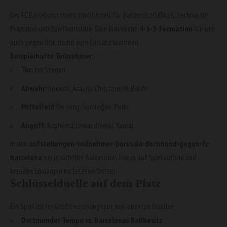
Der FC Barcelona steht traditionell für Ballbesitzfußball, technische
Präzision und Spielkontrolle. Eine klassische
4-3-3-Formation
könnte
auch gegen Dortmund zum Einsatz kommen.
Beispielhafte Teilnehmer:
Tor:
ter Stegen
Abwehr:
Koundé, Araújo, Christensen, Balde
Mittelfeld:
De Jong, Gündoğan, Pedri
Angriff:
Raphinha, Lewandowski, Yamal
In den
aufstellungen-teilnehmer-borussia-dortmund-gegen-fc-
barcelona
zeigt sich hier Barcelonas Fokus auf Spielaufbau und
kreative Lösungen im letzten Drittel.
Schlüsselduelle auf dem Platz
Ein Spiel dieser Größenordnung lebt von direkten Duellen:
Dortmunder Tempo vs. Barcelonas Ballbesitz