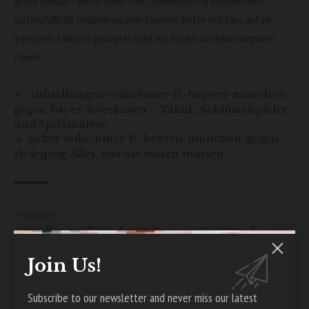
gegen Geduld – dieses Duell steht sinnbildlich für europäischen
Spitzenfußball. Unabhängig vom Ergebnis dürfen sich Fans auf ein
intensives, taktisch geprägtes Spiel mit hohem Unterhaltungswert
freuen.
aufstellungen-teilnehmer-fc-bayern-munchen-
gegen-bayer-leverkusen – Taktik, Schlüsselspieler
und Spielanalyse
ticker-teilnehmer-fc-bayern-munchen-gegen-
rb-leipzig: Alles, was Sie wissen müssen
TAGGED:
Aufstellungen-Teilnehmer-Borussia-Dortmund-gegen-
FC-Barcelona
Join Us!
Subscribe to our newsletter and never miss our latest