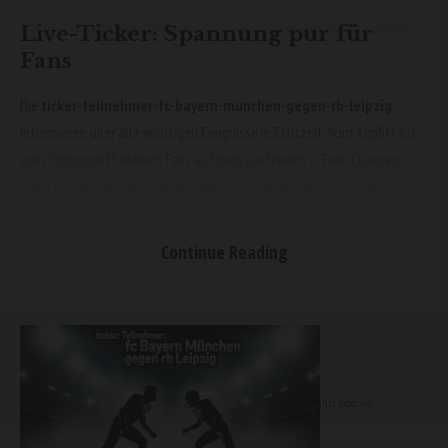
Live-Ticker: Spannung pur für
Fans
Die
ticker-teilnehmer-fc-bayern-munchen-gegen-rb-leipzig
informieren über alle wichtigen Ereignisse in Echtzeit. Vom Anpfiff bis
zum Schlusspfiff bleiben Fans auf dem Laufenden – Tore, Chancen,
Fouls und Auswechslungen werden sofort angezeigt. Besonders für
Fans, die das Spiel nicht live im Stadion verfolgen können, ist der Live-
Ticker ein unverzichtbares Werkzeug, um nichts zu verpassen.
Continue Reading
Die Startaufstellungen im
Überblick
© 2022 Foxiz News Network. Ruby Design Company. All Rights Reserved.